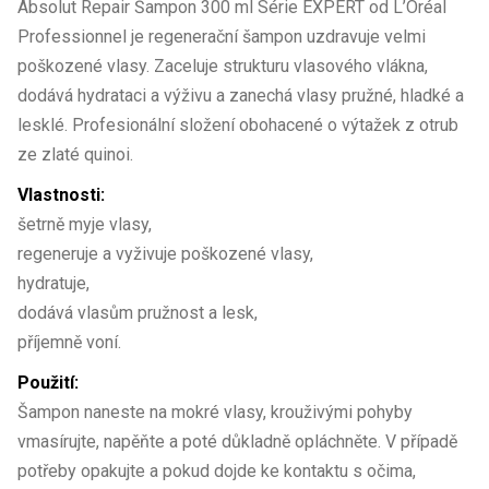
Absolut Repair Šampon 300 ml Série EXPERT od L’Oréal
Professionnel je regenerační šampon uzdravuje velmi
poškozené vlasy. Zaceluje strukturu vlasového vlákna,
dodává hydrataci a výživu a zanechá vlasy pružné, hladké a
lesklé. Profesionální složení obohacené o výtažek z otrub
ze zlaté quinoi.
Vlastnosti:
šetrně myje vlasy,
regeneruje a vyživuje poškozené vlasy,
hydratuje,
dodává vlasům pružnost a lesk,
příjemně voní.
Použití:
Šampon naneste na mokré vlasy, krouživými pohyby
vmasírujte, napěňte a poté důkladně opláchněte. V případě
potřeby opakujte a pokud dojde ke kontaktu s očima,