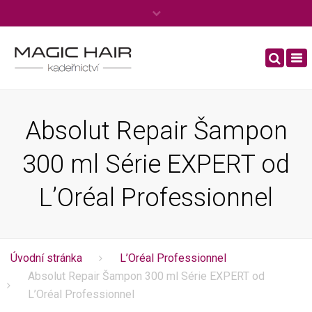
×
Po – Ne: 8:00 – 20:00
To
Tel.
+420 606 444 970
nav
info@kadernictviboleslav.cz
Absolut Repair Šampon
300 ml Série EXPERT od
L’Oréal Professionnel
Úvodní stránka
L’Oréal Professionnel
Absolut Repair Šampon 300 ml Série EXPERT od
L’Oréal Professionnel