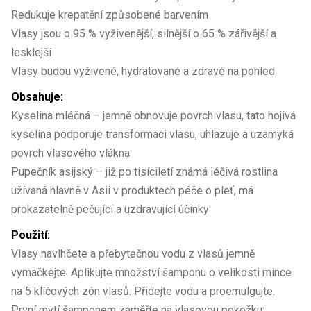
Redukuje krepatění způsobené barvením
Vlasy jsou o 95 % vyživenější, silnější o 65 % zářivější a
lesklejší
Vlasy budou vyživené, hydratované a zdravé na pohled
Obsahuje:
Kyselina mléčná – jemně obnovuje povrch vlasu, tato hojivá
kyselina podporuje transformaci vlasu, uhlazuje a uzamyká
povrch vlasového vlákna
Pupečník asijský – již po tisíciletí známá léčivá rostlina
užívaná hlavně v Asii v produktech péče o pleť, má
prokazatelně pečující a uzdravující účinky
Použití:
Vlasy navlhčete a přebytečnou vodu z vlasů jemně
vymačkejte. Aplikujte množství šamponu o velikosti mince
na 5 klíčových zón vlasů. Přidejte vodu a proemulgujte.
První mytí šamponem zaměřte na vlasovou pokožku: