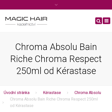
×
Po – Ne: 8:00 – 20:00
To
Tel.
+420 606 444 970
nav
info@kadernictviboleslav.cz
Chroma Absolu Bain
Riche Chroma Respect
250ml od Kérastase
Úvodní stránka
Kérastase
Chroma Absolu
Chroma Absolu Bain Riche Chroma Respect 250ml
od Kérastase