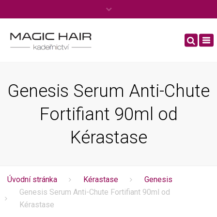
×
Po – Ne: 8:00 – 20:00
To
Tel.
+420 606 444 970
nav
info@kadernictviboleslav.cz
Genesis Serum Anti-Chute
Fortifiant 90ml od
Kérastase
Úvodní stránka
Kérastase
Genesis
Genesis Serum Anti-Chute Fortifiant 90ml od
Kérastase