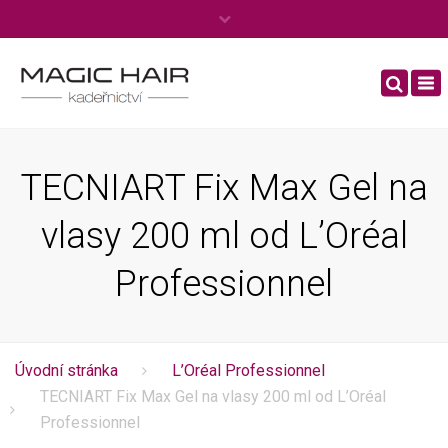
×
Po – Ne: 8:00 – 20:00
To
Tel.
+420 606 444 970
nav
info@kadernictviboleslav.cz
TECNIART Fix Max Gel na
vlasy 200 ml od L’Oréal
Professionnel
Úvodní stránka
L’Oréal Professionnel
TECNIART Fix Max Gel na vlasy 200 ml od L’Oréal
Professionnel