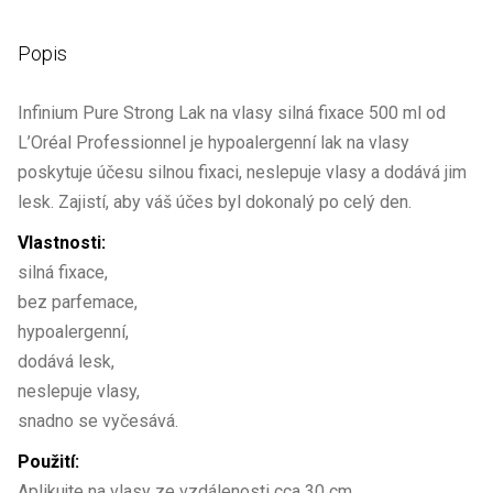
Popis
Infinium Pure Strong Lak na vlasy silná fixace 500 ml od
L’Oréal Professionnel je hypoalergenní lak na vlasy
poskytuje účesu silnou fixaci, neslepuje vlasy a dodává jim
lesk. Zajistí, aby váš účes byl dokonalý po celý den.
Vlastnosti:
silná fixace,
bez parfemace,
hypoalergenní,
dodává lesk,
neslepuje vlasy,
snadno se vyčesává.
Použití:
Aplikujte na vlasy ze vzdálenosti cca 30 cm.