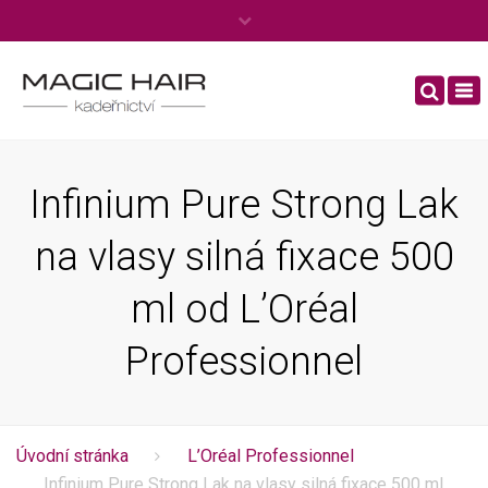
×
Po – Ne: 8:00 – 20:00
To
Tel.
+420 606 444 970
nav
info@kadernictviboleslav.cz
Infinium Pure Strong Lak
na vlasy silná fixace 500
ml od L’Oréal
Professionnel
Úvodní stránka
L’Oréal Professionnel
Infinium Pure Strong Lak na vlasy silná fixace 500 ml